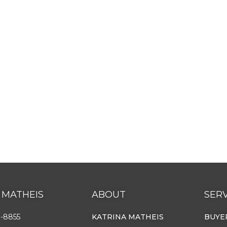
 MATHEIS
ABOUT
SERV
3-8855
KATRINA MATHEIS
BUYE