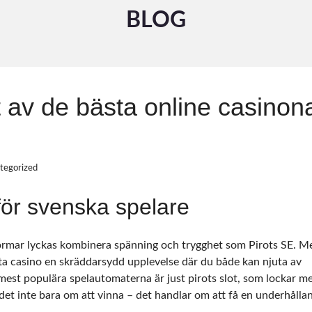
BLOG
tt av de bästa online casinon
tegorized
för svenska spelare
formar lyckas kombinera spänning och trygghet som Pirots SE. M
ta casino en skräddarsydd upplevelse där du både kan njuta av
 mest populära spelautomaterna är just
pirots slot
, som lockar m
det inte bara om att vinna – det handlar om att få en underhålla