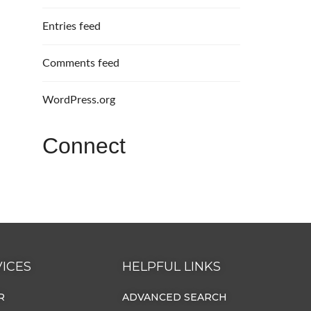
Entries feed
Comments feed
WordPress.org
Connect
ICES
HELPFUL LINKS
R
ADVANCED SEARCH