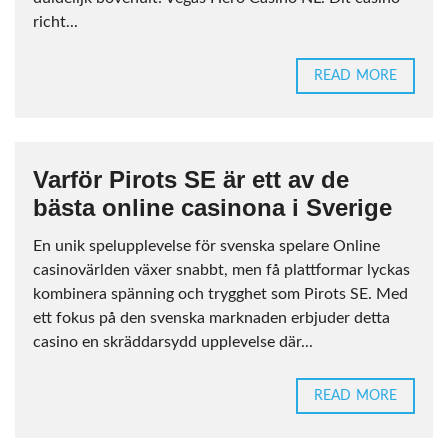
richt...
READ MORE
Varför Pirots SE är ett av de
bästa online casinona i Sverige
En unik spelupplevelse för svenska spelare Online
casinovärlden växer snabbt, men få plattformar lyckas
kombinera spänning och trygghet som Pirots SE. Med
ett fokus på den svenska marknaden erbjuder detta
casino en skräddarsydd upplevelse där...
READ MORE