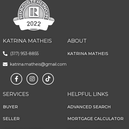
KATRINA MATHEIS
ABOUT
(317) 953-8855
KATRINA MATHEIS
katrina.matheis@gmail.com
SERVICES
HELPFUL LINKS
BUYER
ADVANCED SEARCH
SELLER
MORTGAGE CALCULATOR