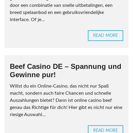
door een combinatie van snelle uitbetalingen, een
breed spelaanbod en een gebruiksvriendelijke
interface. Of je...
READ MORE
Beef Casino DE – Spannung und
Gewinne pur!
Willst du ein Online-Casino, das nicht nur Spaß
macht, sondern auch faire Chancen und schnelle
Auszahlungen bietet? Dann ist online casino beef
genau das Richtige für dich! Hier gibt es nicht nur eine
riesige Auswahl...
READ MORE